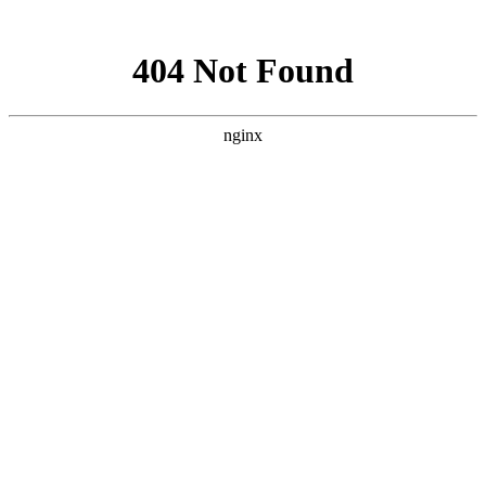
网站地图
网站地图
请登录
注册
微信登录
二维码
查看手机网站
收藏本站
服务分类
我的资料
公司注册
百越财税
BAIYUE ACCOUNTING
首页
代理记账
关于我们
公司注册
财税百科
业务领域
资质办理
联系我们
有限公司注册
代理记账
知识产权