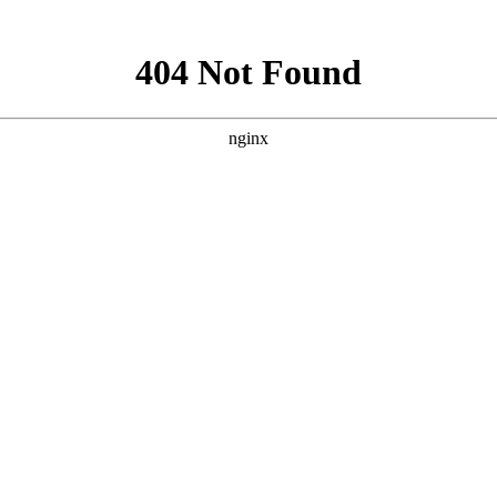
1321082763
周一至周日8:00-22:00
器
青缆
青岛VI设计
日照彩绘
青岛家庭装修
青岛企业宣传片
输送
预约